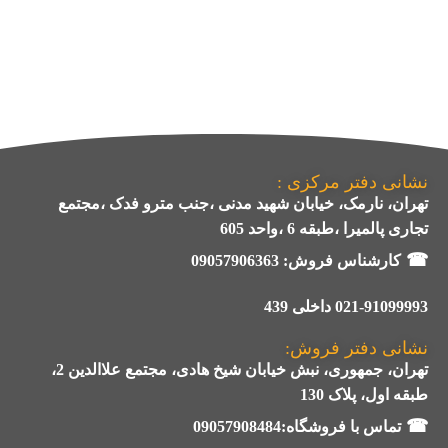
نشانی دفتر مرکزی :
تهران، نارمک، خیابان شهید مدنی ،جنب مترو فدک ،مجتمع
تجاری پالمیرا ،طبقه 6 ،واحد 605
☎
کارشناس فروش:
09057906363
021-91099993 داخلی 439
نشانی دفتر فروش:
تهران، جمهوری، نبش خیابان شیخ هادی، مجتمع علاالدین 2،
طبقه اول، پلاک 130
☎
تماس با فروشگاه:09057908484