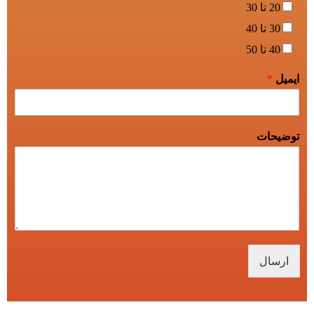
20 تا 30
30 تا 40
40 تا 50
ایمیل
*
توضیحات
ارسال