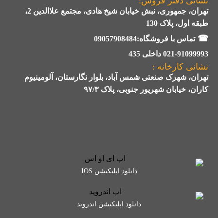
نشانی دفتر فروش:
تهران، جمهوری، نبش خیابان شیخ هادی، مجتمع علاالدین 2،
طبقه اول، پلاک 130
☎
تماس با فروشگاه:09057908484
021-91099993 داخلی 435
نشانی کارخانه :
تهران، شهرک صنعتی شمس آباد، بلوار نگارستان، آلومینیوم
کاران، خیابان شهریور جنوبی، پلاک ۹۷/۳
دانلود اپلیکیشن IOS
دانلود اپلیکیشن اندروید