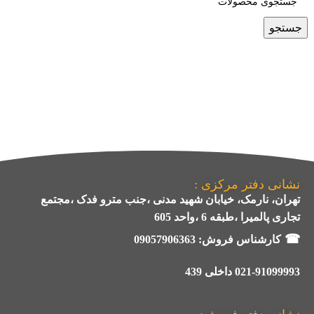
جستجو
نشانی دفتر مرکزی :
تهران، نارمک، خیابان شهید مدنی ،جنب مترو فدک ،مجتمع
تجاری پالمیرا ،طبقه 6 ،واحد 605
☎
کارشناس فروش:
09057906363
021-91099993 داخلی 439