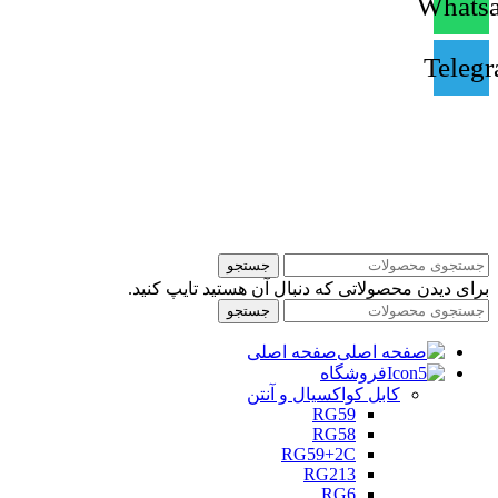
Whats
Teleg
کلیه حقوق مالی و معنوی این سایت مربوط به مسکاب می باشد.
جستجو
برای دیدن محصولاتی که دنبال آن هستید تایپ کنید.
جستجو
صفحه اصلی
فروشگاه
کابل کواکسیال و آنتن
RG59
RG58
RG59+2C
RG213
RG6