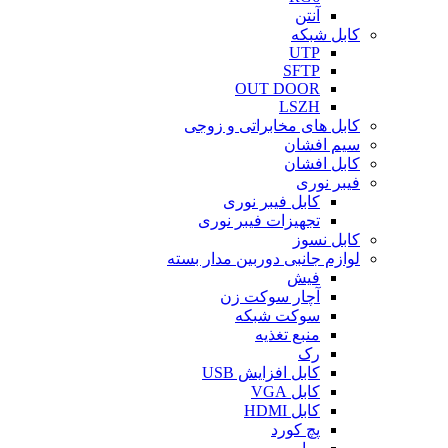
آنتن
کابل شبکه
UTP
SFTP
OUT DOOR
LSZH
کابل های مخابراتی و زوجی
سیم افشان
کابل افشان
فیبر نوری
کابل فیبر نوری
تجهیزات فیبر نوری
کابل نسوز
لوازم جانبی دوربین مدار بسته
فیش
آچار سوکت زن
سوکت شبکه
منبع تغذیه
رک
کابل افزایش USB
کابل VGA
کابل HDMI
پچ کورد