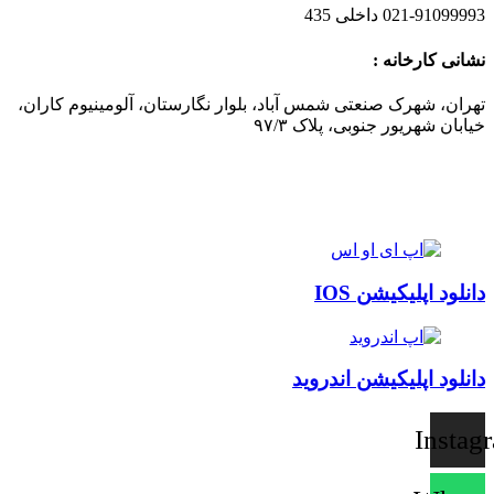
021-91099993 داخلی 435
نشانی کارخانه :
تهران، شهرک صنعتی شمس آباد، بلوار نگارستان، آلومینیوم کاران،
خیابان شهریور جنوبی، پلاک ۹۷/۳
دانلود اپلیکیشن IOS
دانلود اپلیکیشن اندروید
Instag