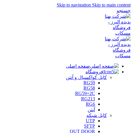
Skip to navigation
Skip to main content
جستجو
صفحه اصلی
فروشگاه
کابل کواکسیال و آنتن
RG59
RG58
RG59+2C
RG213
RG6
آنتن
کابل شبکه
UTP
SFTP
OUT DOOR