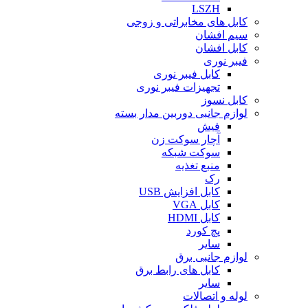
LSZH
کابل های مخابراتی و زوجی
سیم افشان
کابل افشان
فیبر نوری
کابل فیبر نوری
تجهیزات فیبر نوری
کابل نسوز
لوازم جانبی دوربین مدار بسته
فیش
آچار سوکت زن
سوکت شبکه
منبع تغذیه
رک
کابل افزایش USB
کابل VGA
کابل HDMI
پچ کورد
سایر
لوازم جانبی برق
کابل های رابط برق
سایر
لوله و اتصالات