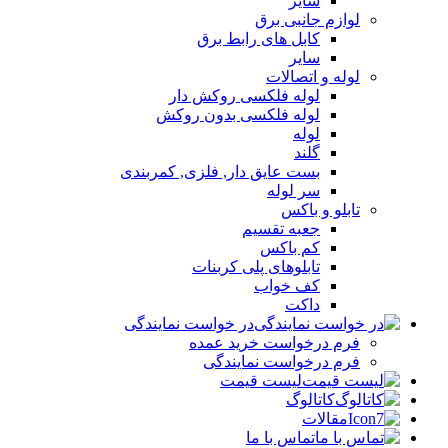
سایر
لوازم جانبی برق
کابل های رابط برق
سایر
لوله و اتصالات
لوله فلکسی روکش دار
لوله فلکسی بدون روکش
لوله
گلند
بست عایق دار, فلزی, کمربندی
سر لوله
تابلو و باکس
جعبه تقسیم
کم باکس
تابلوهای پلی کربنات
کف خواب
داکت
در خواست نمایندگی
فرم درخواست خرید عمده
فرم درخواست نمایندگی
لیست قیمت
کاتالوگ
مقالات
تماس با ما