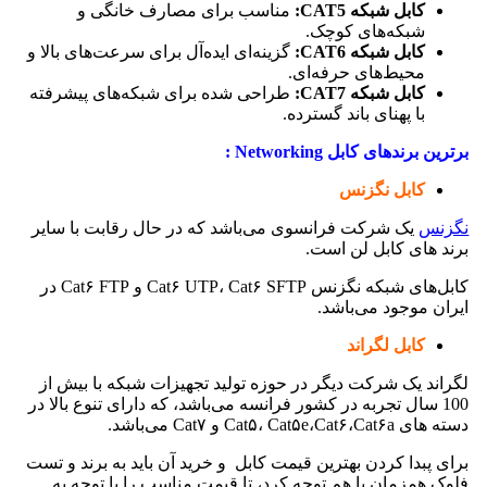
کابل شبکه CAT5:
مناسب برای مصارف خانگی و
شبکه‌های کوچک.
کابل شبکه CAT6:
گزینه‌ای ایده‌آل برای سرعت‌های بالا و
محیط‌های حرفه‌ای.
کابل شبکه CAT7:
طراحی شده برای شبکه‌های پیشرفته
با پهنای باند گسترده.
برترین برندهای کابل Networking :
کابل نگزنس
نگزنس
یک شرکت فرانسوی می‌باشد که در حال رقابت با سایر
برند های کابل لن است.
کابل‌های شبکه نگزنس Cat۶ UTP، Cat۶ SFTP و Cat۶ FTP در
ایران موجود می‌باشد.
کابل لگراند
لگراند یک شرکت دیگر در حوزه تولید تجهیزات شبکه با بیش از
100 سال تجربه در کشور فرانسه می‌باشد، که دارای تنوع بالا در
دسته های Cat۵، Cat۵e،Cat۶،Cat۶a و Cat۷ می‌باشد.
برای پبدا کردن بهترین قیمت کابل و خرید آن باید به برند و تست
فلوک همزمان با هم توجه کرد، تا قیمت مناسب را با توجه به