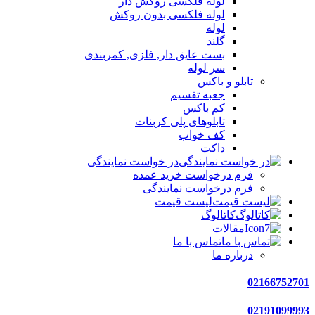
لوله فلکسی روکش دار
لوله فلکسی بدون روکش
لوله
گلند
بست عایق دار, فلزی, کمربندی
سر لوله
تابلو و باکس
جعبه تقسیم
کم باکس
تابلوهای پلی کربنات
کف خواب
داکت
در خواست نمایندگی
فرم درخواست خرید عمده
فرم درخواست نمایندگی
لیست قیمت
کاتالوگ
مقالات
تماس با ما
درباره ما
02166752701
02191099993