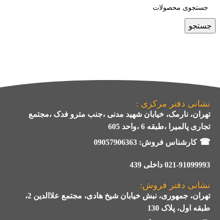
جستجو
نشانی دفتر مرکزی :
تهران، نارمک، خیابان شهید مدنی ،جنب مترو فدک ،مجتمع
تجاری پالمیرا ،طبقه 6 ،واحد 605
☎
کارشناس فروش:
09057906363
021-91099993 داخلی 439
نشانی دفتر فروش:
تهران، جمهوری، نبش خیابان شیخ هادی، مجتمع علاالدین 2،
طبقه اول، پلاک 130