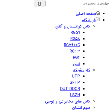
صفحه اصلی
فروشگاه
کابل کواکسیال و آنتن
RG59
RG58
RG59+2C
RG213
RG6
آنتن
کابل شبکه
UTP
SFTP
OUT DOOR
LSZH
کابل های مخابراتی و زوجی
سیم افشان