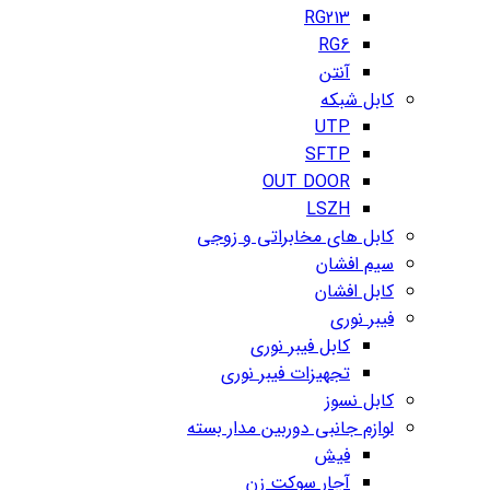
RG213
RG6
آنتن
کابل شبکه
UTP
SFTP
OUT DOOR
LSZH
کابل های مخابراتی و زوجی
سیم افشان
کابل افشان
فیبر نوری
کابل فیبر نوری
تجهیزات فیبر نوری
کابل نسوز
لوازم جانبی دوربین مدار بسته
فیش
آچار سوکت زن