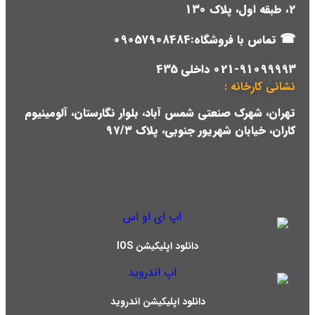
2، طبقه اول، پلاک 130
☎
تماس با فروشگاه:09057908484
021-91099993 داخلی 435
نشانی کارخانه :
تهران، شهرک صنعتی شمس آباد، بلوار نگارستان، آلومینیوم
کاران، خیابان شهریور جنوبی، پلاک ۹۷/۳
دانلود اپلیکیشن IOS
دانلود اپلیکیشن اندروید