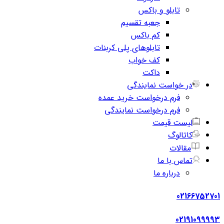
تابلو و باکس
جعبه تقسیم
کم باکس
تابلوهای پلی کربنات
کف خواب
داکت
در خواست نمایندگی
فرم درخواست خرید عمده
فرم درخواست نمایندگی
لیست قیمت
کاتالوگ
مقالات
تماس با ما
درباره ما
02166752701
02191099993