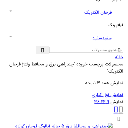
فرحان الکتریک
3
فیلتر رنگ
سفید
سفید
3
خانه
محصولات برچسب خورده “چندراهی برق و محافظ ولتاژ فرحان
الکتریک”
نمایش همه 3 نتیجه
نمایش نوار کناری
نمایش
9
24
36