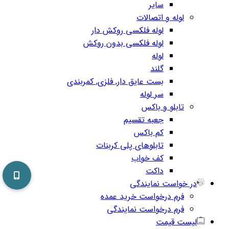
سایر
لوله و اتصالات
لوله فلکسی روکش دار
لوله فلکسی بدون روکش
لوله
گلند
بست عایق دار, فلزی, کمربندی
سر لوله
تابلو و باکس
جعبه تقسیم
کم باکس
تابلوهای پلی کربنات
کف خواب
داکت
در خواست نمایندگی
فرم درخواست خرید عمده
فرم درخواست نمایندگی
لیست قیمت