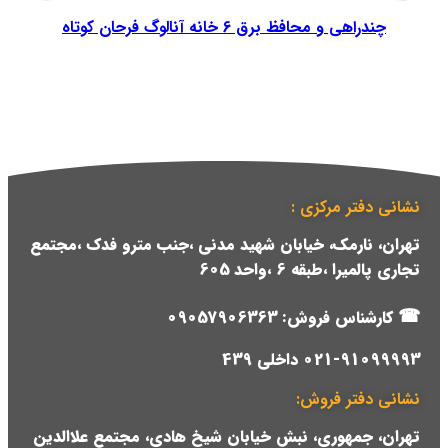
چندراهی و محافظ برق 6 خانه آنالوگ فرحان کوتاه
نشانی دفتر مرکزی :
تهران، نارمک، خیابان شهید مدنی ،جنب مترو فدک ،مجتمع
تجاری پالمیرا ،طبقه 6 ،واحد 605
☎
کارشناس فروش:
09057906363
021-91099993 داخلی 439
نشانی دفتر فروش:
تهران، جمهوری، نبش خیابان شیخ هادی، مجتمع علاالدین