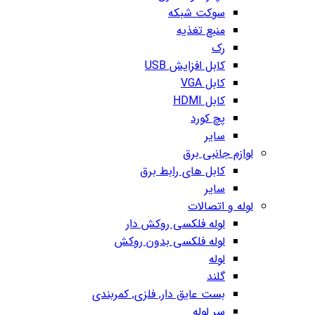
سوکت شبکه
منبع تغذیه
رک
کابل افزایش USB
کابل VGA
کابل HDMI
پچ کورد
سایر
لوازم جانبی برق
کابل های رابط برق
سایر
لوله و اتصالات
لوله فلکسی روکش دار
لوله فلکسی بدون روکش
لوله
گلند
بست عایق دار, فلزی, کمربندی
سر لوله