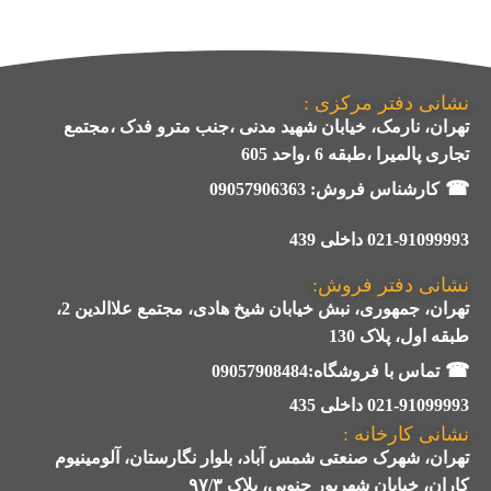
نشانی دفتر مرکزی :
تهران، نارمک، خیابان شهید مدنی ،جنب مترو فدک ،مجتمع
تجاری پالمیرا ،طبقه 6 ،واحد 605
☎
کارشناس فروش:
09057906363
021-91099993 داخلی 439
نشانی دفتر فروش:
تهران، جمهوری، نبش خیابان شیخ هادی، مجتمع علاالدین 2،
طبقه اول، پلاک 130
☎
تماس با فروشگاه:09057908484
021-91099993 داخلی 435
نشانی کارخانه :
تهران، شهرک صنعتی شمس آباد، بلوار نگارستان، آلومینیوم
کاران، خیابان شهریور جنوبی، پلاک ۹۷/۳