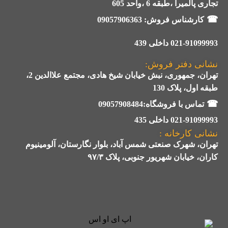
تجاری پالمیرا ،طبقه 6 ،واحد 605
☎
کارشناس فروش:
09057906363
021-91099993 داخلی 439
نشانی دفتر فروش:
تهران، جمهوری، نبش خیابان شیخ هادی، مجتمع علاالدین 2،
طبقه اول، پلاک 130
☎
تماس با فروشگاه:09057908484
021-91099993 داخلی 435
نشانی کارخانه :
تهران، شهرک صنعتی شمس آباد، بلوار نگارستان، آلومینیوم
کاران، خیابان شهریور جنوبی، پلاک ۹۷/۳