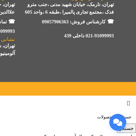
تهران، نارمک، خیابان شهید مدنی ،جنب مترو
تهران، 
فدک ،مجتمع تجاری پالمیرا ،طبقه 6 ،واحد 605
علاالدین 2، طبقه اول، پلاک
☎
☎
کارشناس فروش:
09057906363
تماس ب
021-91099993
021-91099993 داخلی 439
نشانی ک
تهران، 
آلومینیوم
جستجو