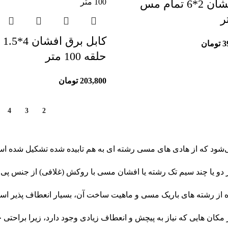
کابل برق افشان 2*6 تمام مس
کا
3
تومان
حلقه 100 متر
203,800
تومان
4
3
2
1
ی‌شود که از هادی های مسی رشته ای به هم تابیده شده تشکیل شده ا
یا چند سیم تک رشته یا افشان مسی با روکش (غلافی) از جنس پی وی سی (PVC) یا پلی اتیلن سا
ده از رشته های باریک مسی و ماهیت ساخت آن، بسیار انعطاف پذیر است، 
مکان هایی که نیاز به پیچش و انعطاف زیادی وجود دارد، زیرا براحتی خ