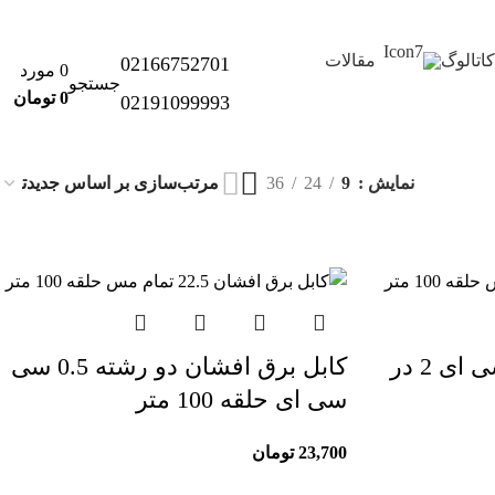
کاتالوگ
مقالات
02166752701
0
مورد
جستجو
0
تومان
02191099993
نمایش
9
24
36
کابل برق افشان سی سی ای 2 در
کابل برق افشان دو رشته 0.5 سی
سی ای حلقه 100 متر
23,700
تومان