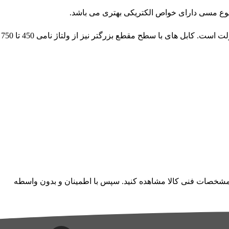
ولتاژ نامی این نوع محصولات با سطح مقطع زیر یک میلی‌ متر مربع برابر با 300 تا 500 ولت است. کابل های با سطح مقطع بزرگتر نیز از ولتاژ نامی 450 تا 750
و مشخصات فنی کالا مشاهده کنید. سپس با اطمینان و بدون واسطه