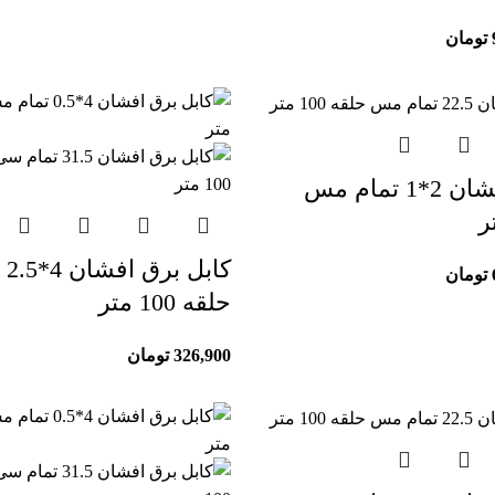
تومان
کابل برق افشان 2*1 تمام مس
کا
تومان
حلقه 100 متر
326,900
تومان