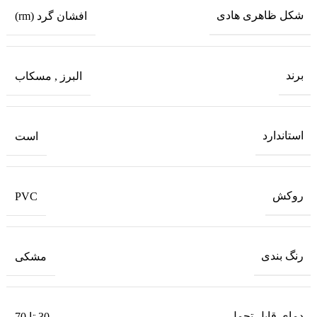
شکل ظاهری هادی
افشان گرد (rm)
برند
البرز
,
مسکاب
استاندارد
است
روکش
PVC
رنگ بندی
مشکی
دمای قابل تحمل
-30 تا 70