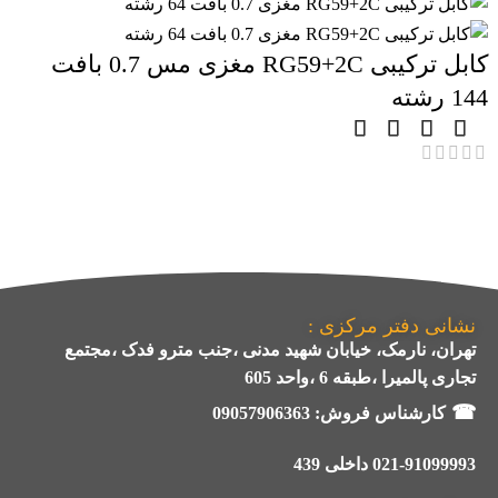
کابل ترکیبی RG59+2C مغزی مس 0.7 بافت
144 رشته
نشانی دفتر مرکزی :
تهران، نارمک، خیابان شهید مدنی ،جنب مترو فدک ،مجتمع
تجاری پالمیرا ،طبقه 6 ،واحد 605
☎
کارشناس فروش:
09057906363
021-91099993 داخلی 439