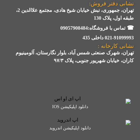
نشانی دفتر فروش:
تهران، جمهوری، نبش خیابان شیخ هادی، مجتمع علاالدین 2،
طبقه اول، پلاک 130
☎
تماس با فروشگاه:09057908484
021-91099993 داخلی 435
نشانی کارخانه :
تهران، شهرک صنعتی شمس آباد، بلوار نگارستان، آلومینیوم
کاران، خیابان شهریور جنوبی، پلاک ۹۷/۳
دانلود اپلیکیشن IOS
دانلود اپلیکیشن اندروید