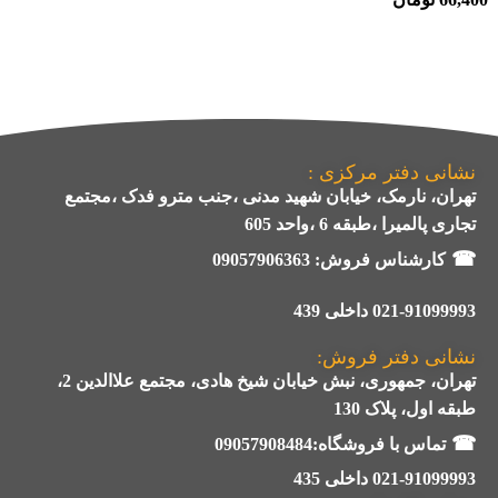
نشانی دفتر مرکزی :
تهران، نارمک، خیابان شهید مدنی ،جنب مترو فدک ،مجتمع
تجاری پالمیرا ،طبقه 6 ،واحد 605
☎
کارشناس فروش:
09057906363
021-91099993 داخلی 439
نشانی دفتر فروش:
تهران، جمهوری، نبش خیابان شیخ هادی، مجتمع علاالدین 2،
طبقه اول، پلاک 130
☎
تماس با فروشگاه:09057908484
021-91099993 داخلی 435