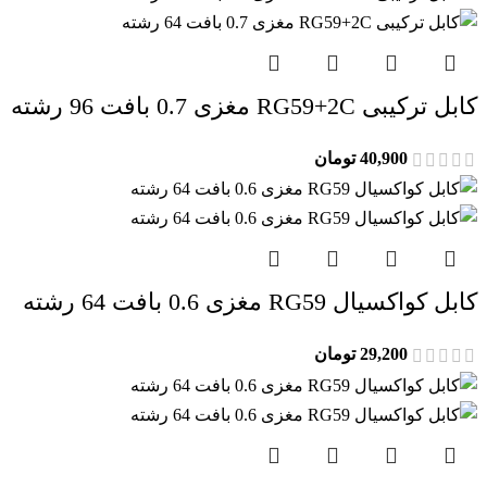
کابل ترکیبی RG59+2C مغزی 0.7 بافت 96 رشته
40,900
تومان
کابل کواکسیال RG59 مغزی 0.6 بافت 64 رشته
29,200
تومان