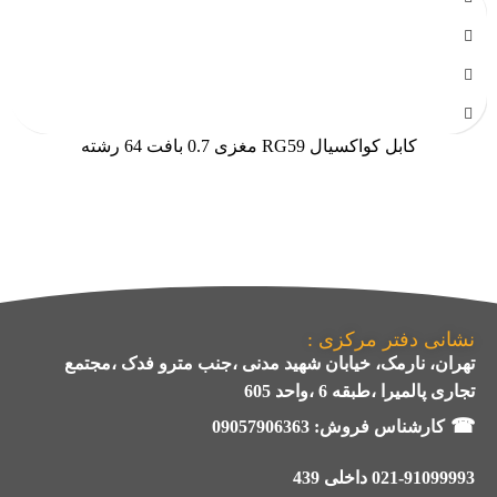
کابل کواکسیال RG59 مغزی 0.7 بافت 64 رشته
نشانی دفتر مرکزی :
تهران، نارمک، خیابان شهید مدنی ،جنب مترو فدک ،مجتمع
تجاری پالمیرا ،طبقه 6 ،واحد 605
☎
کارشناس فروش:
09057906363
021-91099993 داخلی 439