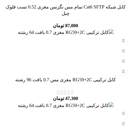
کابل شبکه Cat6 SFTP تمام مس نگزنس مغزی 0.52 تست فلوک
چنل
87,000
تومان
کابل ترکیبی RG59+2C مغزی مس 0.7 بافت 96 رشته
47,300
تومان