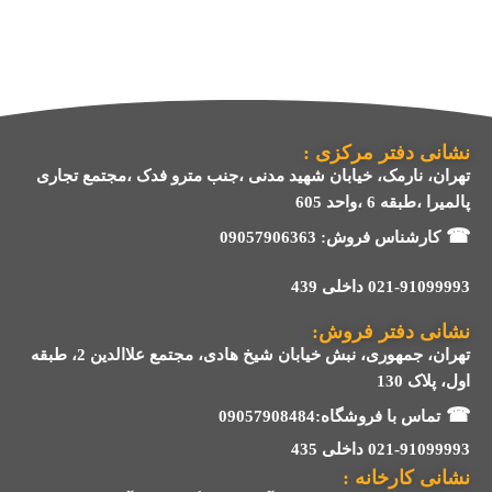
نشانی دفتر مرکزی :
تهران، نارمک، خیابان شهید مدنی ،جنب مترو فدک ،مجتمع تجاری
پالمیرا ،طبقه 6 ،واحد 605
☎
کارشناس فروش:
09057906363
021-91099993 داخلی 439
نشانی دفتر فروش:
تهران، جمهوری، نبش خیابان شیخ هادی، مجتمع علاالدین 2، طبقه
اول، پلاک 130
☎
تماس با فروشگاه:09057908484
021-91099993 داخلی 435
نشانی کارخانه :