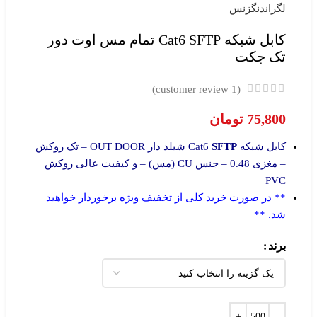
لگراند
نگزنس
کابل شبکه Cat6 SFTP تمام مس اوت دور
تک جکت
customer review)
1
(
75,800
تومان
کابل شبکه Cat6
SFTP
شیلد دار OUT DOOR – تک روکش
– مغزی 0.48 – جنس CU (مس) – و کیفیت عالی روکش
PVC
** در صورت خرید کلی از تخفیف ویژه برخوردار خواهید
شد. **
برند