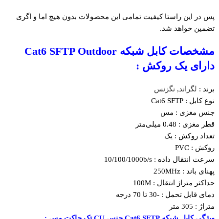
پس در این راستا کیفیت تمامی این محصولات بدون هیچ اما و اگری
تضمین خواهد شد.
مشخصات کابل شبکه Cat6 SFTP Outdoor
دارای یک روکش :
برند :
لگراند
,
نگزنس
نوع کابل : Cat6 SFTP
جنس مغزی : مس
قطر مغزی : 0.48 میلی‌متر
تعداد روکش : یک
روکش : PVC
سرعت انتقال داده : 10/100/1000b/s
پهنای باند : 250MHz
حداکثر متراژ انتقال : 100M
دمای قابل تحمل : -30 تا 70 درجه
متراژ : 305 متر
ویژگی کابل شبکه Cat6 SFTP جنس CU تک جاکت مس :